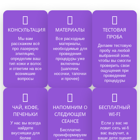
КОНСУЛЬТАЦИЯ
МАТЕРИАЛЫ
ТЕСТОВАЯ
ПРОБА
Мы вам
Все расходные
расскажем всё
материалы,
Делаем тестовую
про лазерную
необходимые для
пробу на любой
эпиляцию,
проведения
выбранной зоне,
определим ваш
процедуры уже
чтобы вы смогли
тип кожи и волос
включены
проверить свои
и ответим на все
(шапочки,
ощущения при
возникшие
носочки, тапочки
проведении
вопросы
и прочее)
процедуры
ЧАЙ, КОФЕ,
НАПОМНИМ О
БЕСПЛАТНЫЙ
ПЕЧЕНЬКИ
СЛЕДУЮЩЕМ
WI-FI
СЕАНСЕ
У нас вы всегда
Если у вас не
найдете
ловит сеть wi-fi
Бесплатно
вкусняшки для
вас выручит, а
проинформируем
более
ваши дети оценят
о следующем