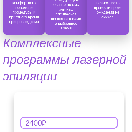
комфортного
возможность
сеанcе по смс
проведения
провести время
или наш
процедуры и
ожидания не
специалист
приятного время
скучая.
свяжется с вами
препровождения
в выбранное
время
Комплексные
программы лазерной
эпиляции
ГБ+подмышки
2400₽