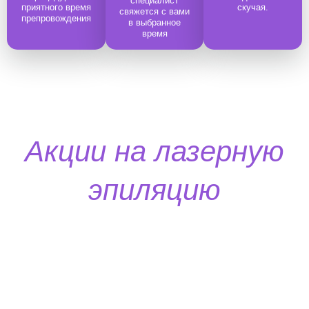
специалист
приятного время
скучая.
свяжется с вами
препровождения
в выбранное
время
Акции на лазерную
эпиляцию