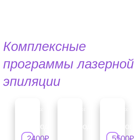
Комплексные
программы лазерной
эпиляции
ГБ+подмышки
ГБ+подмышки+голе
ГБ+ноги
с
2400₽
5500₽