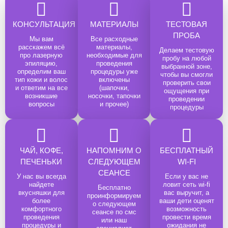
КОНСУЛЬТАЦИЯ
МАТЕРИАЛЫ
ТЕСТОВАЯ
ПРОБА
Мы вам
Все расходные
расскажем всё
материалы,
Делаем тестовую
про лазерную
необходимые для
пробу на любой
эпиляцию,
проведения
выбранной зоне,
определим ваш
процедуры уже
чтобы вы смогли
тип кожи и волос
включены
проверить свои
и ответим на все
(шапочки,
ощущения при
возникшие
носочки, тапочки
проведении
вопросы
и прочее)
процедуры
ЧАЙ, КОФЕ,
НАПОМНИМ О
БЕСПЛАТНЫЙ
ПЕЧЕНЬКИ
СЛЕДУЮЩЕМ
WI-FI
СЕАНСЕ
У нас вы всегда
Если у вас не
найдете
ловит сеть wi-fi
Бесплатно
вкусняшки для
вас выручит, а
проинформируем
более
ваши дети оценят
о следующем
комфортного
возможность
сеанcе по смс
проведения
провести время
или наш
процедуры и
ожидания не