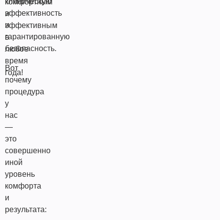
клиническую
комфортным
эффективность
и
и
эффективным
гарантированную
в
безопасность.
любое
время
Вот
года!
почему
процедура
у
нас
—
это
совершенно
иной
уровень
комфорта
и
результата: